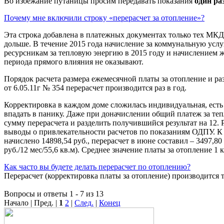
Во избежание путаницы просим передавать показания
один ра
Почему мне включили строку «перерасчет за отопление»?
Эта строка добавлена в платежных документах только тех МКД
дольше. В течение 2015 года начисление за коммунальную усл
ресурсникам за тепловую энергию в 2015 году и начислением ж
периода прямого влияния не оказывают.
Порядок расчета размера ежемесячной платы за отопление и р
от 6.05.11г № 354 перерасчет производится раз в год.
Корректировка в каждом доме сложилась индивидуальная, есть
впадать в панику. Даже при доначислении общий платеж за те
сумму перерасчета и разделить получившийся результат на 12. 
выводы о привлекательности расчетов по показаниям ОДПУ. К п
начислено 14898,54 руб., перерасчет в июне составил – 3497,80
руб./12 мес/55,6 кв.м). Среднее значение платы за отопление 1
Как часто вы будете делать перерасчет по отоплению?
Перерасчет (корректировка платы за отопление) производится т
Вопросы и ответы 1 - 7 из 13
Начало | Пред. |
1
2
|
След.
|
Конец