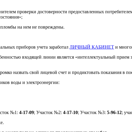
лнителем проверки достоверности предоставленных потребителе
состояния»;
е пломбы на нем не повреждены.
уальных приборов учета заработал
ЛИЧНЫЙ КАБИНЕТ
и много
обенностью входящей линии является «интеллектуальный прием 
омко назвать свой лицевой счет и продиктовать показания в по
иков воды и электроэнергии:
асток №1:
4-17-09
; Участок №2:
4-17-10
; Участок №3:
5-96-12
; уч
е.