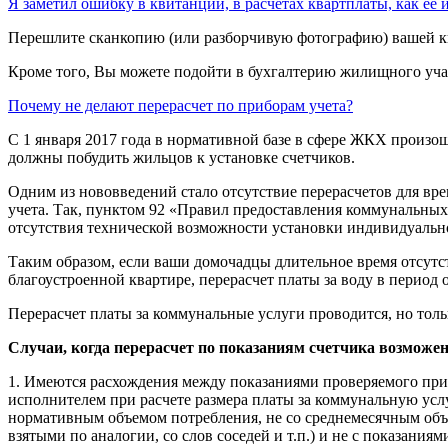
Я заметил ошибку в квитанции, в расчетах квартплаты, как ее 
Перешлите сканкопию (или разборчивую фотографию) вашей к
Кроме того, Вы можете подойти в бухгалтерию жилищного участ
Почему не делают перерасчет по приборам учета?
С 1 января 2017 года в нормативной базе в сфере ЖКХ произо
должны побудить жильцов к установке счетчиков.
Одним из нововведений стало отсутствие перерасчетов для вр
учета. Так, пунктом 92 «Правил предоставления коммунальных
отсутствия технической возможности установки индивидуально
Таким образом, если ваши домочадцы длительное время отсутст
благоустроенной квартире, перерасчет платы за воду в период 
Перерасчет платы за коммунальные услуги проводится, но тол
Случаи, когда перерасчет по показаниям счетчика возможе
1. Имеются расхождения между показаниями проверяемого при
исполнителем при расчете размера платы за коммунальную услу
нормативным объемом потребления, не со среднемесячным объ
взятыми по аналогии, со слов соседей и т.п.) и не с показан