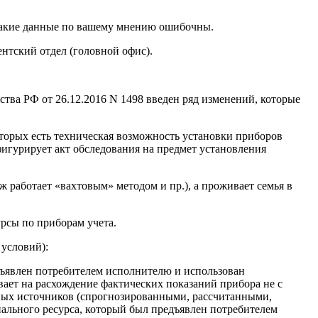
 какие данные по вашему мнению ошибочны.
ентский отдел (головной офис).
тва РФ от 26.12.2016 N 1498 введен ряд изменений, которые
торых есть техническая возможность установки приборов
игурирует акт обследования на предмет установления
ж работает «вахтовым» методом и пр.), а проживает семья в
рсы по приборам учета.
 условий):
дъявлен потребителем исполнителю и использован
вает на расхождение фактических показаний прибора не с
ных источников (спрогнозированными, рассчитанными,
нального ресурса, который был предъявлен потребителем