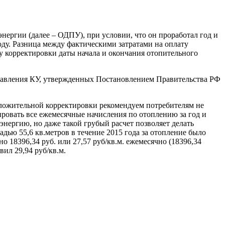
ергии (далее – ОДПУ), при условии, что он проработал год и
оду. Разница между фактическими затратами на оплату
му корректировки даты начала и окончания отопительного
оставления КУ, утвержденных Постановлением Правительства РФ
положительной корректировки рекомендуем потребителям не
ировать все ежемесячные начисления по отоплению за год и
энергию, но даже такой грубый расчет позволяет делать
дью 55,6 кв.метров в течение 2015 года за отопление было
но 18396,34 руб. или 27,57 руб/кв.м. ежемесячно (18396,34
вил 29,94 руб/кв.м.