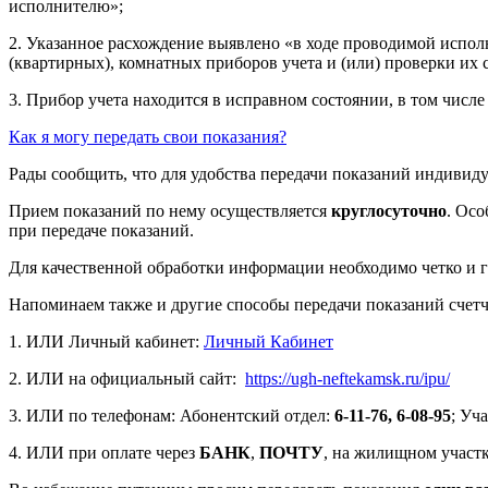
исполнителю»;
2. Указанное расхождение выявлено «в ходе проводимой испо
(квартирных), комнатных приборов учета и (или) проверки их 
3. Прибор учета находится в исправном состоянии, в том числ
Как я могу передать свои показания?
Рады сообщить, что для удобства передачи показаний индивид
Прием показаний по нему осуществляется
круглосуточно
. Ос
при передаче показаний.
Для качественной обработки информации необходимо четко и гр
Напоминаем также и другие способы передачи показаний счетч
1. ИЛИ Личный кабинет:
Личный Кабинет
2. ИЛИ на официальный сайт:
https://ugh-neftekamsk.ru/ipu/
3. ИЛИ по телефонам: Абонентский отдел:
6-11-76
, 6-08-95
; Уч
4. ИЛИ
при оплате через
БАНК
,
ПОЧТУ
, на жилищном участк