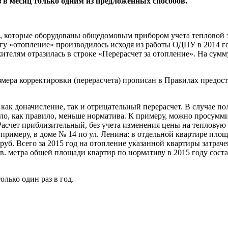
з в месяц только одним из предложенных способов.
, которые оборудованы общедомовым прибором учета тепловой эн
угу «отопление» производилось исходя из работы ОДПУ в 2014 г
ителям отразилась в строке «Перерасчет за отопление». На сум
азмера корректировки (перерасчета) прописан в Правилах пред
 как доначисление, так и отрицательный перерасчет. В случае 
пло, как правило, меньше норматива. К примеру, можно просумм
Расчет приблизительный, без учета изменения цены на тепловую 
римеру, в доме № 14 по ул. Ленина: в отдельной квартире площа
 руб. Всего за 2015 год на отопление указанной квартиры затраче
 кв. метра общей площади квартир по нормативу в 2015 году соста
олько один раз в год.