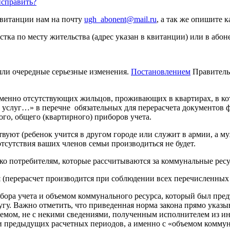
исправить?
витанции нам на почту
ugh_abonent@mail.ru
, а так же опишите
ка по месту жительства (адрес указан в квитанции) или в абон
шли очередные серьезные изменения.
Постановлением
Правительс
еменно отсутствующих жильцов, проживающих в квартирах, в ко
 услуг…» в перечне обязательных для перерасчета документов ф
го, общего (квартирного) приборов учета.
вуют (ребенок учится в другом городе или служит в армии, а му
отсутствия ваших членов семьи производиться не будет.
ько потребителям, которые рассчитываются за коммунальные ресу
н
(перерасчет производится при соблюдении всех перечисленных
бора учета и объемом коммунального ресурса, который был пре
гу. Важно отметить, что приведенная норма закона прямо указы
емом, не с некими сведениями, полученным исполнителем из и
иями предыдущих расчетных периодов, а именно с «объемом комму