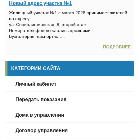
Новый адрес участка №1
Жилищный участок №1 с марта 2026 принимает жителей
Оплатить
Реквизиты
по адресу:
ул. Социалистическая, 8, второй этаж
Новости
Режим работы
Номера телефонов остались прежними:
Бухгалтерия, паспортист:...
Объявления
Схема проезда
ПОДРОБНЕЕ
Вопросы
Контакты
КАТЕГОРИИ САЙТА
Показания
Личный кабинет
Личный кабинет
Передать показания
Дома в управлении
Договор управления