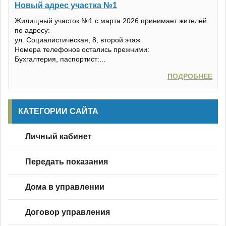
Новый адрес участка №1
Жилищный участок №1 с марта 2026 принимает жителей
Оплатить
Реквизиты
по адресу:
ул. Социалистическая, 8, второй этаж
Новости
Режим работы
Номера телефонов остались прежними:
Бухгалтерия, паспортист:...
Объявления
Схема проезда
ПОДРОБНЕЕ
Вопросы
Контакты
КАТЕГОРИИ САЙТА
Показания
Личный кабинет
Личный кабинет
Передать показания
Дома в управлении
Договор управления